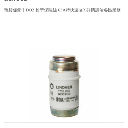
現貨促銷中DO2 栓型保險絲 63A特快速(gR)詳情請洽各區業務