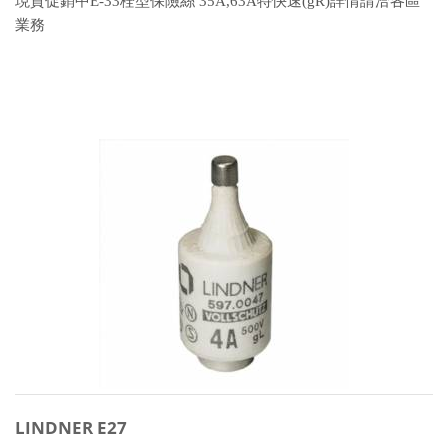
現貨促銷中E-33栓型保險絲 35A,63A特快速(gR)詳情請洽各區
業務
LINDNER E27