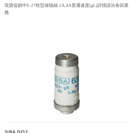
現貨促銷中E-27栓型保險絲 2A,4A普通速度(gL)詳情請洽各區業
務
SIBA DO2