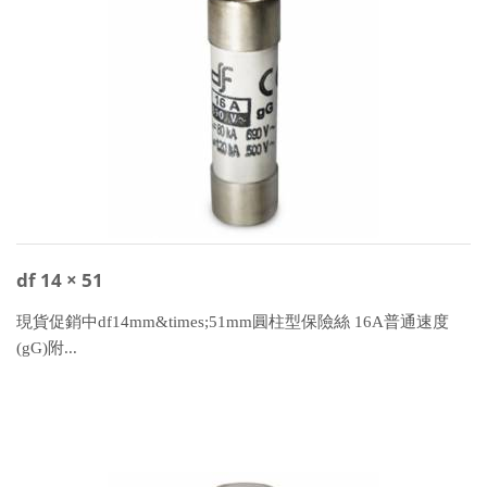
df 14 × 51
現貨促銷中df14mm&times;51mm圓柱型保險絲 16A普通速度
(gG)附...